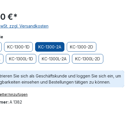
00 €*
MwSt. zzgl. Versandkosten
auswählen
ie
KC-1300-1D
KC-1300-2A
KC-1300-2D
A
KC-1300L-1D
KC-1300L-2A
KC-1300L-2D
trieren Sie sich als Geschäftskunde und loggen Sie sich ein, um
gbarkeiten einsehen und Bestellungen tätigen zu können.
ttel hinzufügen
mer:
A 1382