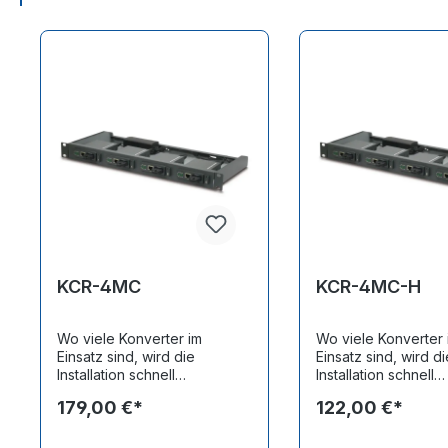
Produktgalerie überspringen
KCR-4MC
KCR-4MC-H
Wo viele Konverter im
Wo viele Konverter 
Einsatz sind, wird die
Einsatz sind, wird di
Installation schnell
Installation schnell
unübersichtlich und
unübersichtlich und
179,00 €*
122,00 €*
fehleranfällig. Das muss nicht
fehleranfällig. Das 
sein: Mit dem Konverterrack
sein: Mit dem Konve
KCR-4MC bietet sich eine
KCR-4MC-H bietet s