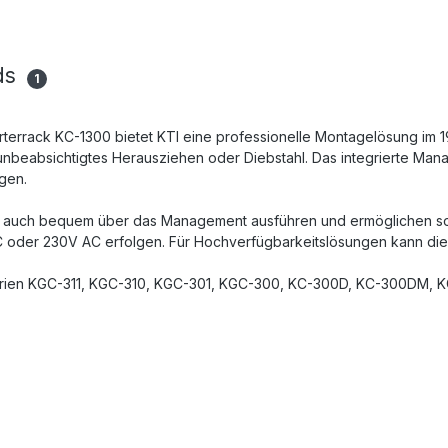
ds
1
rterrack KC-1300 bietet KTI eine professionelle Montagelösung im 1
eabsichtigtes Herausziehen oder Diebstahl. Das integrierte Mana
gen.
ese auch bequem über das Management ausführen und ermöglichen so
DC oder 230V AC erfolgen. Für Hochverfügbarkeitslösungen kann di
Serien KGC-311, KGC-310, KGC-301, KGC-300, KC-300D, KC-300DM, 