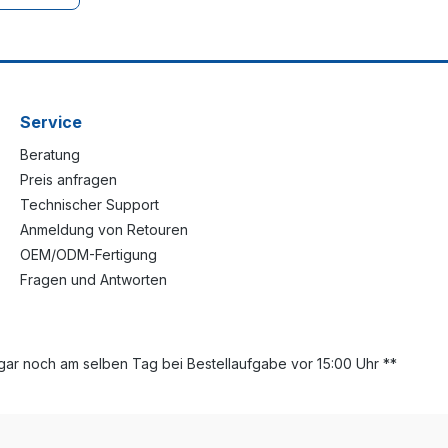
9-Zoll-
ier
f 1HE.
üsse
rbindung
Service
d anderen
zlich
Beratung
CR-4MC-H
y für
Preis anfragen
nenten
Technischer Support
er
Anmeldung von Retouren
ten. 4-
er
OEM/ODM-Fertigung
Fragen und Antworten
ar noch am selben Tag bei Bestellaufgabe vor 15:00 Uhr **