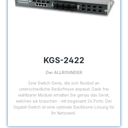
KGS-2422
Der ALLROUNDER
Eine Switch-Serie, die sich flexibel an
unterschiedliche Bedürfnisse anpasst. Dank frei
wählbarer Module erhalten Sie genau das Gerät,
welches sie brauchen - mit insgesamt 24 Ports. Der
Gigabit-Switch ist eine optimale Backbone-Lösung für
Ihr Netzwerk.