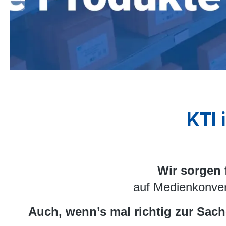
MDI/MDI-X auf allen RJ45 Ports, Hutschienenmontage,
optimiertes Latenzverhalten, erweiterter
Temperaturbereich, Stromversorgung +7 bis +50 VDC,
Stromversorgung nicht im Lieferumfang, lüfterlos im
Metallgehäuse
KTI 
Wir sorgen 
auf Medienkonvert
Auch, wenn’s mal richtig zur Sach