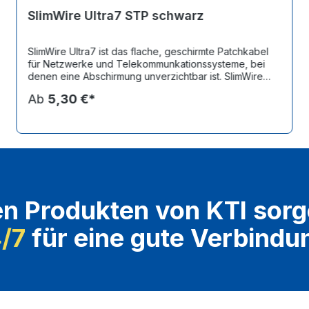
SlimWire Ultra7 STP schwarz
SlimWire Ultra7 ist das flache, geschirmte Patchkabel
für Netzwerke und Telekommunkationssysteme, bei
denen eine Abschirmung unverzichtbar ist. SlimWire
schafft Platz in Patchverteilern, Kabelkanälen und
Ab
5,30 €*
Steigeschächten und ist die Lösung für viele
Verkabelungsprobleme. Geeignet bis 10-Gigabit
Ethernet, PoE bis 90W, Voice over IP, analoge
Telefonie, ISDN, RS232 und vieles mehr. CAT7 STP
(U/FTP) Flachkabel 7x2mm mit beidseitigem RJ45
Stecker, Belegung nach EIA/TIA 568B, 50µm
vergoldete Kontakte, 32AWG paarig verdrillte Litze mit
Folienschirm, UL, CE und RoHS zertifiziert.
Sonderlänge, Toleranz +/- 10mm. Betriebstemperatur
en Produkten von KTI sorg
-40°C bis +70°C.
4/7
für eine gute Verbindu