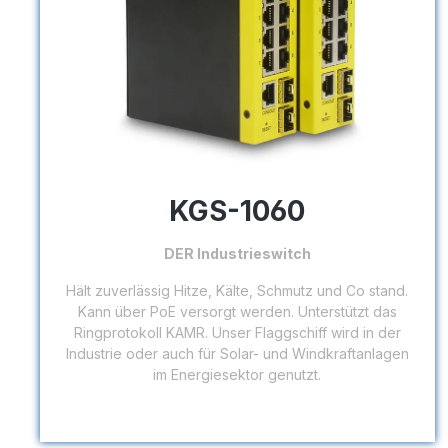
KGS-1060
DER Industrieswitch
Hält zuverlässig Hitze, Kälte, Schmutz und Co stand.
Kann über PoE versorgt werden. Unterstützt das
Ringprotokoll KAMR. Unser Flaggschiff wird in der
Industrie oder auch für Solar- und Windkraftanlagen
im Energiesektor genutzt.