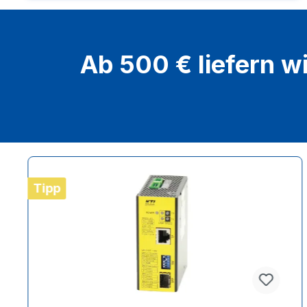
Ab 500 € liefern w
Produktgalerie überspringen
Tipp