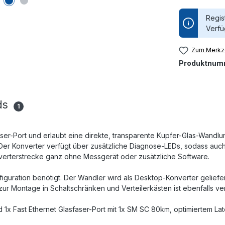
Regis
Verfü
Zum Merkze
Produktnum
ds
1
r-Port und erlaubt eine direkte, transparente Kupfer-Glas-Wandlung
 Der Konverter verfügt über zusätzliche Diagnose-LEDs, sodass auc
verterstrecke ganz ohne Messgerät oder zusätzliche Software.
onfiguration benötigt. Der Wandler wird als Desktop-Konverter geliefer
 Montage in Schaltschränken und Verteilerkästen ist ebenfalls ve
1x Fast Ethernet Glasfaser-Port mit 1x SM SC 80km, optimiertem Lat