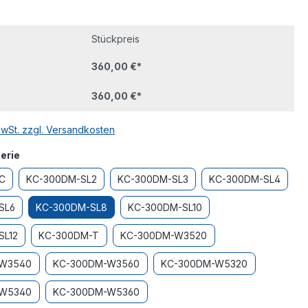
Stückpreis
360,00 €*
360,00 €*
MwSt. zzgl. Versandkosten
auswählen
erie
C
KC-300DM-SL2
KC-300DM-SL3
KC-300DM-SL4
SL6
KC-300DM-SL8
KC-300DM-SL10
SL12
KC-300DM-T
KC-300DM-W3520
-W3540
KC-300DM-W3560
KC-300DM-W5320
-W5340
KC-300DM-W5360