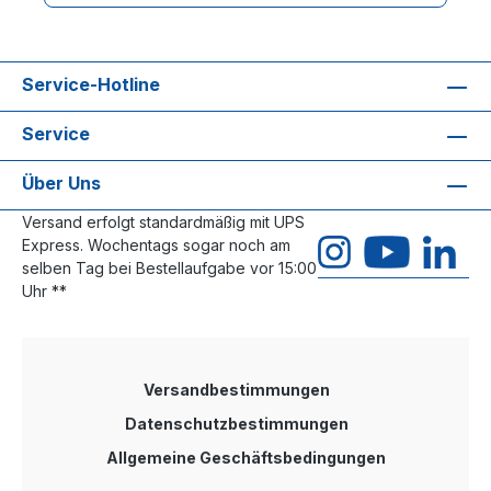
Vergleich zu Switches mit SFP-Port. Der KTI-
Medienkonverter ist Schock getestet (50G) und
zertifiziert für die Nutzung in sensiblen
Anwendungsbereichen wie zum Beispiel im
Service-Hotline
Bereich Bahnanwendungen. Industrie
Medienkonverter mit 1x 10/100/1000 Mbps RJ45-
Service
Port und 1x 100/1000 Mbps SFP-Slot (Dual Speed)
zur Aufnahme von Standard Mini-GBICs inklusive
Gigabit SFP-Modul mit 1x MM LC 500m TX/RX:
Über Uns
850nm, Power Saving EEE, Hutschienenmontage,
optimiertes Latenzverhalten, erweiterter
Versand erfolgt standardmäßig mit UPS
Temperaturbereich, Stromversorgung +12 bis +30
Express. Wochentags sogar noch am
VDC, Stromversorgung nicht im Lieferumfang,
selben Tag bei Bestellaufgabe vor 15:00
lüfterlos im Metallgehäuse
Uhr **
Versandbestimmungen
Datenschutzbestimmungen
Allgemeine Geschäftsbedingungen