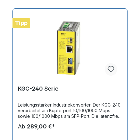
Tipp
KGC-240 Serie
Leistungsstarker Industriekonverter: Der KGC-240
verarbeitet am Kupferport 10/100/1000 Mbps
sowie 100/1000 Mbps am SFP-Port. Die latenzfreie
Übersetzung von Gigabit-Signalen ist eine seiner
Ab
289,00 €*
besonderen Fähigkeiten. Dies sorgt für eine
verzögerungsfreie Datenübertragung mit
maximaler Geschwindigkeit – ein klarer Vorteil im