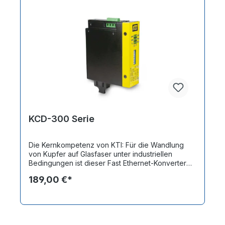
KCD-300 Serie
Die Kernkompetenz von KTI: Für die Wandlung
von Kupfer auf Glasfaser unter industriellen
Bedingungen ist dieser Fast Ethernet-Konverter
gemacht. Die Serie KCD-300 verfügt über je einen
189,00 €*
10/100Mbit Kupfer-Port und einen Glasfaser-Port
und erlaubt eine direkte, transparente Kupfer-
Glas-Wandlung von Fast Ethernet Signalen. Da im
Gegensatz zu Switches bei dieser Wandlung
keine Zeitverzögerungen auftreten, lassen sich