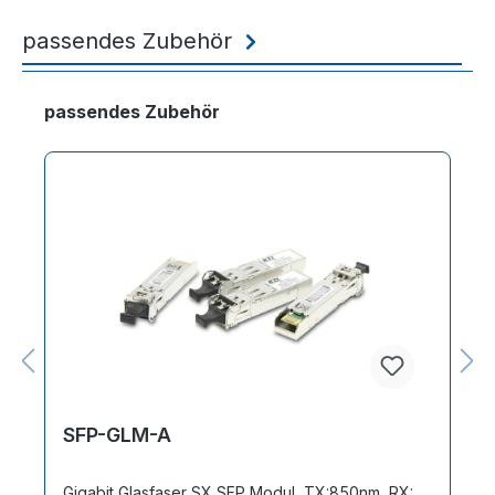
passendes Zubehör
Produktgalerie überspringen
passendes Zubehör
SFP-GLM-A
Gigabit Glasfaser SX SFP Modul, TX:850nm, RX: