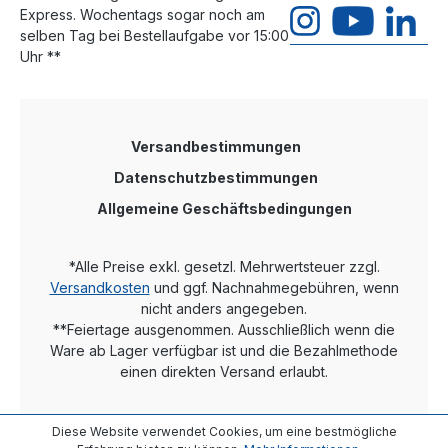
Computereinbau. Mit einem maximalen Verbrauch
Express. Wochentags sogar noch am
von gerade mal 2,5 Watt ist der Konverter extrem
selben Tag bei Bestellaufgabe vor 15:00
sparsam. Er lässt sich optional über USB-Kabel mit
Uhr **
Strom versorgen – oder ganz klassisch über das
Netzteil, das im Lieferumfang enthalten ist. Der
KGC-200 ist nicht für die Rack- oder
Hutschienenhalterung geeignet. Kompakter
Medienkonverter mit 1x 10/100/1000 Mbps RJ45-
Port und 1x 100/1000 Mbps SFP-Slot (Dual Speed)
Versandbestimmungen
zur Aufnahme von Standard Mini-GBICs, inkl.
Datenschutzbestimmungen
FastEthernet SFP-Modul SM LC 60km und
Steckernetzteil
Allgemeine Geschäftsbedingungen
*Alle Preise exkl. gesetzl. Mehrwertsteuer zzgl.
Versandkosten
und ggf. Nachnahmegebühren, wenn
nicht anders angegeben.
**Feiertage ausgenommen. Ausschließlich wenn die
Ware ab Lager verfügbar ist und die Bezahlmethode
einen direkten Versand erlaubt.
Diese Website verwendet Cookies, um eine bestmögliche