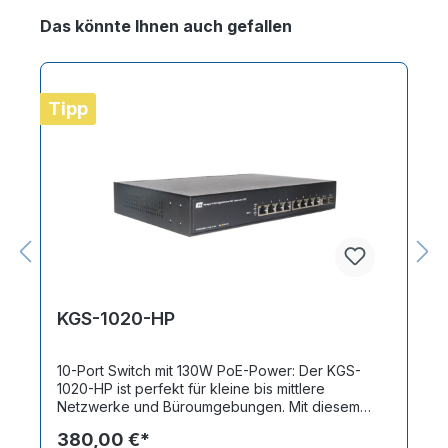
Produktgalerie überspringen
Das könnte Ihnen auch gefallen
Tipp
KGS-1020-HP
10-Port Switch mit 130W PoE-Power: Der KGS-
1020-HP ist perfekt für kleine bis mittlere
Netzwerke und Büroumgebungen. Mit diesem
Gigabit-Gerät eröffnen sich vielfältige
380,00 €*
Möglichkeiten für die Vernetzung von