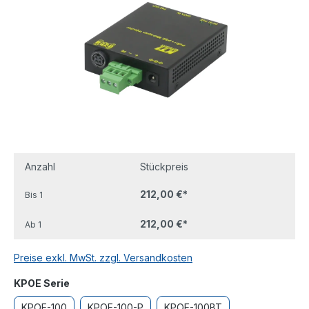
Anzahl
Stückpreis
212,00 €*
Bis
1
212,00 €*
Ab
1
Preise exkl. MwSt. zzgl. Versandkosten
auswählen
KPOE Serie
KPOE-100
KPOE-100-P
KPOE-100BT