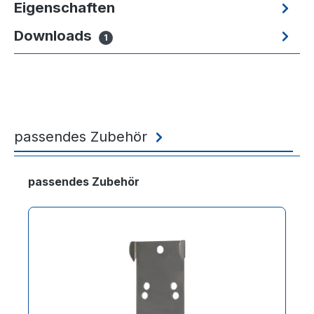
Eigenschaften
Downloads
1
passendes Zubehör
Produktgalerie überspringen
passendes Zubehör