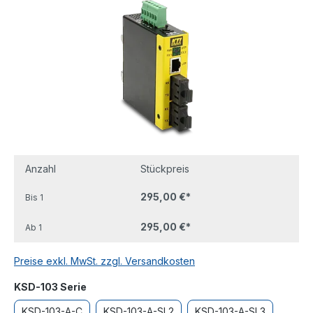
Anzahl
Stückpreis
295,00 €*
Bis
1
295,00 €*
Ab
1
Preise exkl. MwSt. zzgl. Versandkosten
auswählen
KSD-103 Serie
KSD-103-A-C
KSD-103-A-SL2
KSD-103-A-SL3