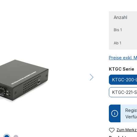
Anzahl
Bis
1
Ab
1
Preise exkl. 
a
KTGC Serie
KTGC-200-
KTGC-221-
Regis
Verfü
Zum Merkze