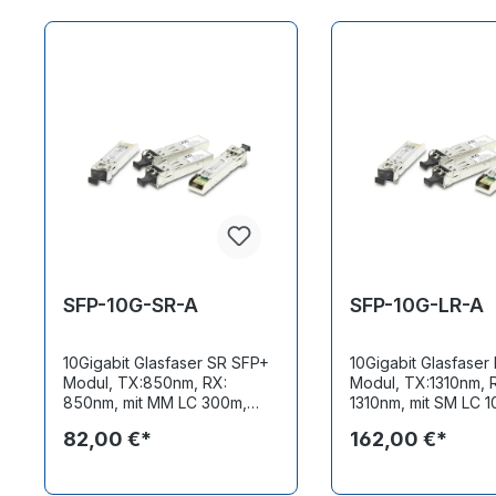
Produktgalerie überspringen
SFP-10G-SR-A
SFP-10G-LR-A
10Gigabit Glasfaser SR SFP+
10Gigabit Glasfaser
Modul, TX:850nm, RX:
Modul, TX:1310nm, 
850nm, mit MM LC 300m,
1310nm, mit SM LC 1
DDM Funktionalität,
DDM Funktionalität,
82,00 €*
162,00 €*
Temperaturbereich -10~70
Temperaturbereich
°C
°C