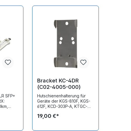
Bracket KC-4DR
(C02-4005-000)
 LR SFP+
Hutschienenhalterung für
RX:
Geräte der KGS-810F, KGS-
0km,
612F, KCD-303P-A, KTGC-
221, KFC-200 und KCD-
19,00 €*
 -10~70
303P-B Familie