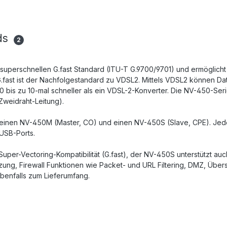
ds
2
uperschnellen G.fast Standard (ITU-T G.9700/9701) und ermöglicht 
.fast ist der Nachfolgestandard zu VDSL2. Mittels VDSL2 können Da
0 bis zu 10-mal schneller als ein VDSL-2-Konverter. Die NV-450-Ser
Zweidraht-Leitung).
einen NV-450M (Master, CO) und einen NV-450S (Slave, CPE). Jede
 USB-Ports.
per-Vectoring-Kompatibilität (G.fast), der NV-450S unterstützt auc
zung, Firewall Funktionen wie Packet- und URL Filtering, DMZ, Übe
ebenfalls zum Lieferumfang.