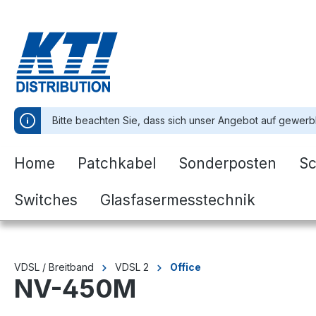
springen
Zur Hauptnavigation springen
Bitte beachten Sie, dass sich unser Angebot auf gewerb
Home
Patchkabel
Sonderposten
Sc
Switches
Glasfasermesstechnik
VDSL / Breitband
VDSL 2
Office
NV-450M