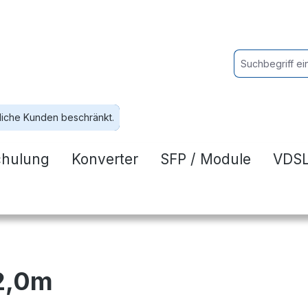
liche Kunden beschränkt.
chulung
Konverter
SFP / Module
VDSL
 2,0m