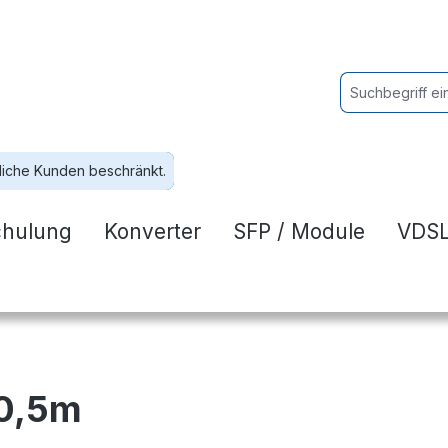
liche Kunden beschränkt.
chulung
Konverter
SFP / Module
VDSL
 0,5m