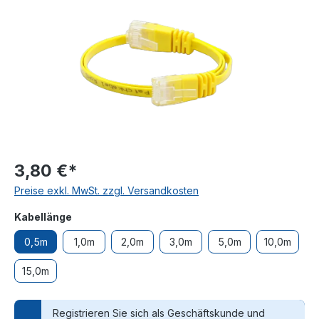
3,80 €*
Preise exkl. MwSt. zzgl. Versandkosten
auswählen
Kabellänge
0,5m
1,0m
2,0m
3,0m
5,0m
10,0m
15,0m
Registrieren Sie sich als Geschäftskunde und