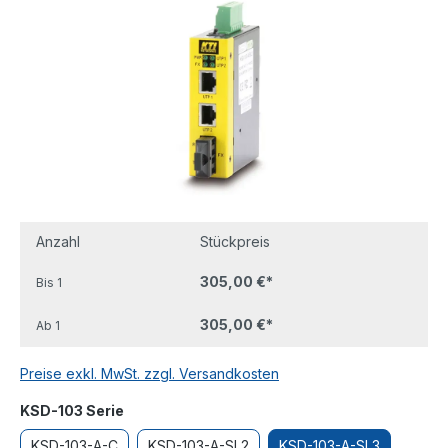
Anzahl
Stückpreis
305,00 €*
Bis
1
305,00 €*
Ab
1
Preise exkl. MwSt. zzgl. Versandkosten
auswählen
KSD-103 Serie
KSD-103-A-C
KSD-103-A-SL2
KSD-103-A-SL3