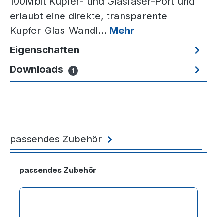
100Mbit Kupfer- und Glasfaser-Port und
erlaubt eine direkte, transparente
Kupfer-Glas-Wandl…
Mehr
Eigenschaften
Downloads
1
passendes Zubehör
Produktgalerie überspringen
passendes Zubehör