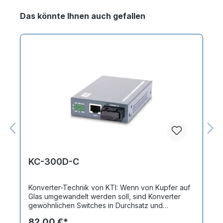
Produktgalerie überspringen
Das könnte Ihnen auch gefallen
KC-300D-C
Konverter-Technik von KTI: Wenn von Kupfer auf
Glas umgewandelt werden soll, sind Konverter
gewöhnlichen Switches in Durchsatz und
Geschwindigkeit weit überlegen. Der KC-300D-C
82,00 €*